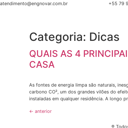
atendimento@engnovar.com.br
+55 79 
Categoria:
Dicas
QUAIS AS 4 PRINCIPA
CASA
As fontes de energia limpa são naturais, i
carbono CO², um dos grandes vilões do efeito
instaladas em qualquer residência. A longo p
←
anterior
® Todos