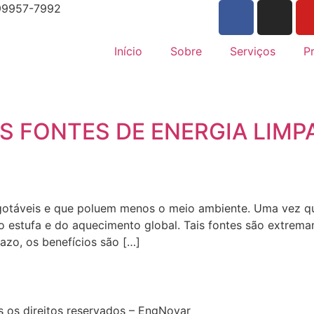
99957-7992
Início
Sobre
Serviços
P
IS FONTES DE ENERGIA LIMP
nesgotáveis e que poluem menos o meio ambiente. Uma vez 
 estufa e do aquecimento global. Tais fontes são extremam
razo, os benefícios são […]
 os direitos reservados – EngNovar